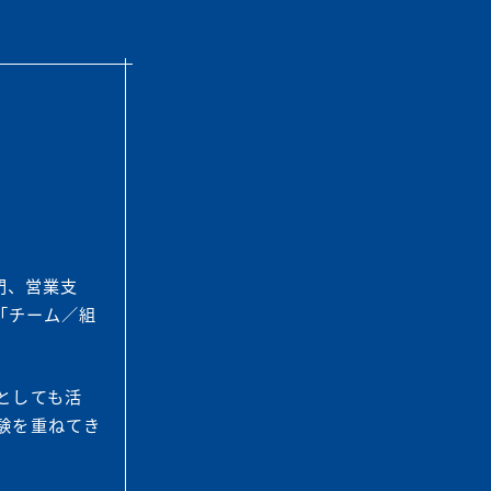
門、営業支
「チーム／組
としても活
験を重ねてき